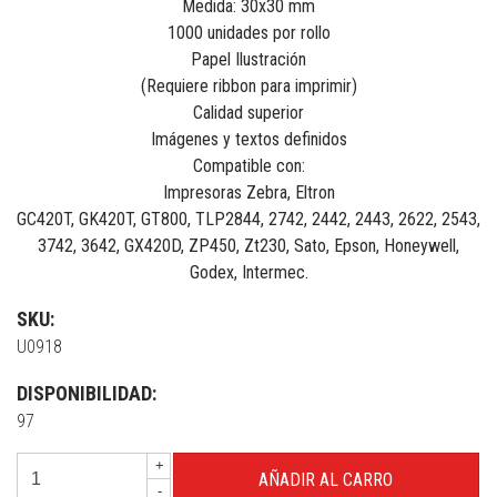
Medida: 30x30 mm
1000 unidades por rollo
Papel Ilustración
(Requiere ribbon para imprimir)
Calidad superior
Imágenes y textos definidos
Compatible con:
Impresoras Zebra, Eltron
GC420T, GK420T, GT800, TLP2844, 2742, 2442, 2443, 2622, 2543,
3742, 3642, GX420D, ZP450, Zt230, Sato, Epson, Honeywell,
Godex, Intermec.
SKU:
U0918
DISPONIBILIDAD:
97
+
-