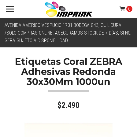
0
AVENIDA AMERICO VESPUCIO 1731 BODEGA G43, QUILICURA
/SOLO COMPRAS ONLINE. ASEGURAMOS STOCK DE 7 DÍAS, SI NO.
SERÁ SUJETO A DISPONIBILIDAD
Etiquetas Coral ZEBRA
Adhesivas Redonda
30x30Mm 1000un
$2.490