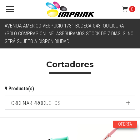
0
AVENIDA AMERICO VESPUCIO 1731 BODEGA G43, QUILICURA
/SOLO COMPRAS ONLINE. ASEGURAMOS STOCK DE 7 DÍAS, SI NO.
SERÁ SUJETO A DISPONIBILIDAD
Cortadores
9 Producto(s)
ORDENAR PRODUCTOS
OFERTA