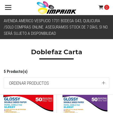
0
AVENIDA AMERICO VESPUCIO 1731 BODEGA G43, QUILICURA
/SOLO COMPRAS ONLINE. ASEGURAMOS STOCK DE 7 DÍAS, SI NO.
SERÁ SUJETO A DISPONIBILIDAD
Doblefaz Carta
5 Producto(s)
ORDENAR PRODUCTOS