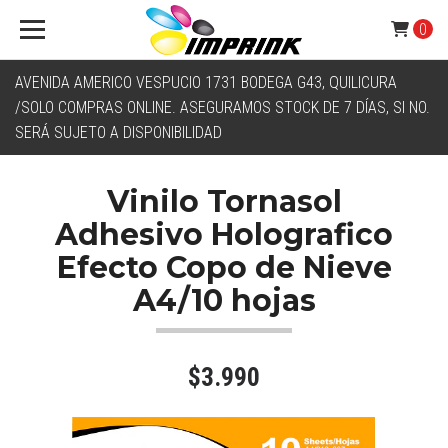
0
AVENIDA AMERICO VESPUCIO 1731 BODEGA G43, QUILICURA
/SOLO COMPRAS ONLINE. ASEGURAMOS STOCK DE 7 DÍAS, SI NO.
SERÁ SUJETO A DISPONIBILIDAD
Vinilo Tornasol
Adhesivo Holografico
Efecto Copo de Nieve
A4/10 hojas
$3.990