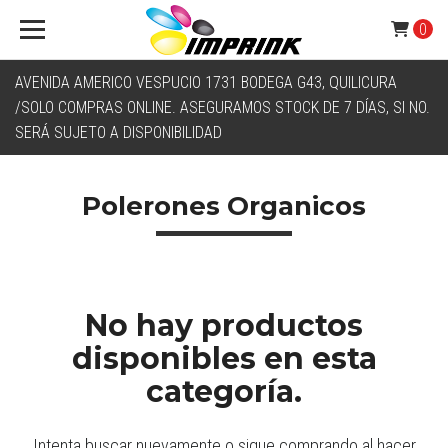
0
AVENIDA AMERICO VESPUCIO 1731 BODEGA G43, QUILICURA
/SOLO COMPRAS ONLINE. ASEGURAMOS STOCK DE 7 DÍAS, SI NO.
SERÁ SUJETO A DISPONIBILIDAD
Polerones Organicos
No hay productos
disponibles en esta
categoría.
Intenta buscar nuevamente o sigue comprando al hacer