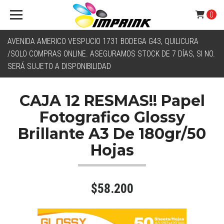
0
AVENIDA AMERICO VESPUCIO 1731 BODEGA G43, QUILICURA
/SOLO COMPRAS ONLINE. ASEGURAMOS STOCK DE 7 DÍAS, SI NO.
SERÁ SUJETO A DISPONIBILIDAD
CAJA 12 RESMAS!! Papel
Fotografico Glossy
Brillante A3 De 180gr/50
Hojas
$58.200