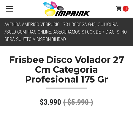
0
AVENIDA AMERICO VESPUCIO 1731 BODEGA G43, QUILICURA
/SOLO COMPRAS ONLINE. ASEGURAMOS STOCK DE 7 DÍAS, SI NO.
SERÁ SUJETO A DISPONIBILIDAD
Frisbee Disco Volador 27
Cm Categoria
Profesional 175 Gr
$3.990
( $5.990 )