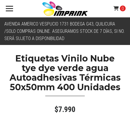
0
AVENIDA AMERICO VESPUCIO 1731 BODEGA G43, QUILICURA
/SOLO COMPRAS ONLINE. ASEGURAMOS STOCK DE 7 DÍAS, SI NO.
SERÁ SUJETO A DISPONIBILIDAD
Etiquetas Vinilo Nube
tye dye verde agua
Autoadhesivas Térmicas
50x50mm 400 Unidades
$7.990