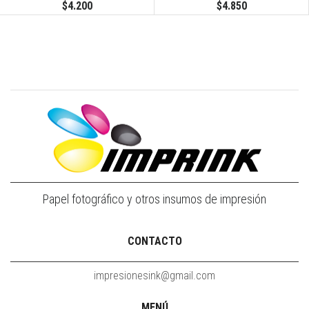
HOJAS
HOJAS
$4.200
$4.850
Papel fotográfico y otros insumos de impresión
CONTACTO
impresionesink@gmail.com
MENÚ