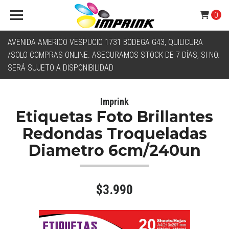
0
AVENIDA AMERICO VESPUCIO 1731 BODEGA G43, QUILICURA
/SOLO COMPRAS ONLINE. ASEGURAMOS STOCK DE 7 DÍAS, SI NO.
SERÁ SUJETO A DISPONIBILIDAD
Imprink
Etiquetas Foto Brillantes
Redondas Troqueladas
Diametro 6cm/240un
$3.990