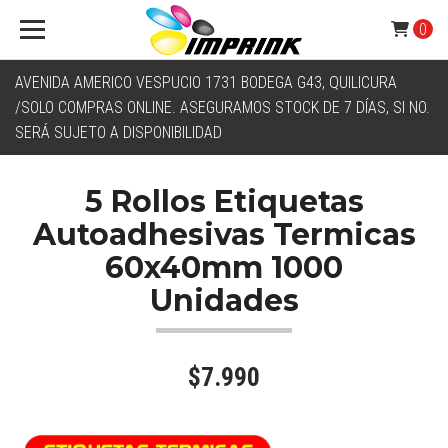
0
AVENIDA AMERICO VESPUCIO 1731 BODEGA G43, QUILICURA
/SOLO COMPRAS ONLINE. ASEGURAMOS STOCK DE 7 DÍAS, SI NO.
SERÁ SUJETO A DISPONIBILIDAD
5 Rollos Etiquetas
Autoadhesivas Termicas
60x40mm 1000
Unidades
$7.990