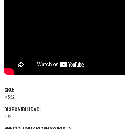
SKU:
M562
DISPONIBILIDAD:
202
PRECIO: UNITARIO/MAYORISTA