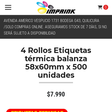
0
AVENIDA AMERICO VESPUCIO 1731 BODEGA G43, QUILICURA
/SOLO COMPRAS ONLINE. ASEGURAMOS STOCK DE 7 DÍAS, SI NO.
SERÁ SUJETO A DISPONIBILIDAD
4 Rollos Etiquetas
térmica balanza
58x60mm x 500
unidades
$7.990